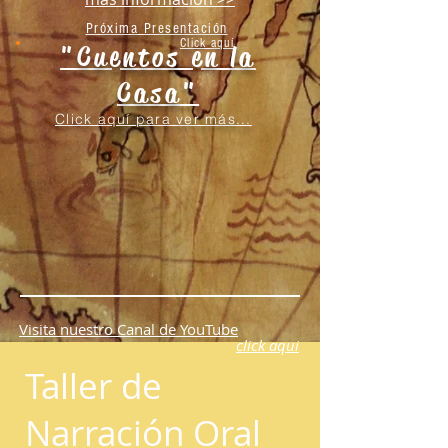
Próxima Presentación
Click aquí
"Cuentos en la
Casa"
Click aquí para ver más...
Visita nuestro Canal de YouTube
click aqui
Taller de
Narración Oral